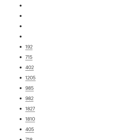
192
715
402
1205
985
982
1827
1810
405
718