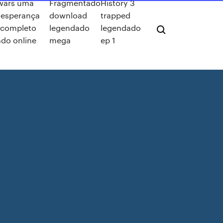
 wars uma
Fragmentado
History 3
 esperança
download
trapped
 completo
legendado
legendado
do online
mega
ep 1