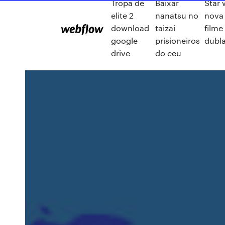
Tropa de
Baixar
Star
elite 2
nanatsu no
nova
download
taizai
filme
google
prisioneiros
dubla
drive
do ceu