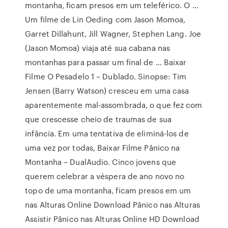
montanha, ficam presos em um teleférico. O …
Um filme de Lin Oeding com Jason Momoa,
Garret Dillahunt, Jill Wagner, Stephen Lang. Joe
(Jason Momoa) viaja até sua cabana nas
montanhas para passar um final de … Baixar
Filme O Pesadelo 1 – Dublado. Sinopse: Tim
Jensen (Barry Watson) cresceu em uma casa
aparentemente mal-assombrada, o que fez com
que crescesse cheio de traumas de sua
infância. Em uma tentativa de eliminá-los de
uma vez por todas, Baixar Filme Pânico na
Montanha – DualAudio. Cinco jovens que
querem celebrar a véspera de ano novo no
topo de uma montanha, ficam presos em um
nas Alturas Online Download Pânico nas Alturas
Assistir Pânico nas Alturas Online HD Download