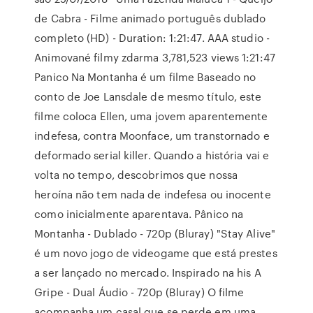
de Cabra - Filme animado português dublado
completo (HD) - Duration: 1:21:47. AAA studio -
Animované filmy zdarma 3,781,523 views 1:21:47
Panico Na Montanha é um filme Baseado no
conto de Joe Lansdale de mesmo título, este
filme coloca Ellen, uma jovem aparentemente
indefesa, contra Moonface, um transtornado e
deformado serial killer. Quando a história vai e
volta no tempo, descobrimos que nossa
heroína não tem nada de indefesa ou inocente
como inicialmente aparentava. Pânico na
Montanha - Dublado - 720p (Bluray) "Stay Alive"
é um novo jogo de videogame que está prestes
a ser lançado no mercado. Inspirado na his A
Gripe - Dual Áudio - 720p (Bluray) O filme
acompanha um casal que se perde em uma