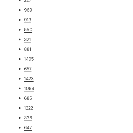
969
913
550
321
881
1495
657
1423
1088
685
1222
336
647