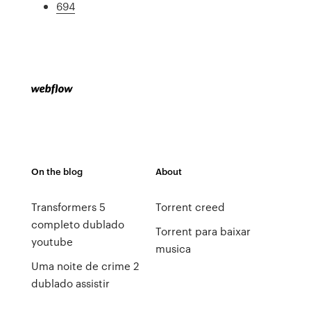
694
On the blog
About
Transformers 5
Torrent creed
completo dublado
Torrent para baixar
youtube
musica
Uma noite de crime 2
dublado assistir