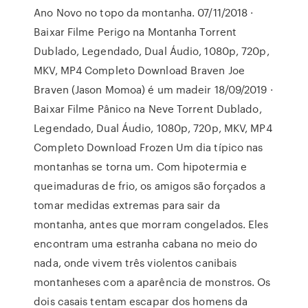
Ano Novo no topo da montanha. 07/11/2018 ·
Baixar Filme Perigo na Montanha Torrent
Dublado, Legendado, Dual Áudio, 1080p, 720p,
MKV, MP4 Completo Download Braven Joe
Braven (Jason Momoa) é um madeir 18/09/2019 ·
Baixar Filme Pânico na Neve Torrent Dublado,
Legendado, Dual Áudio, 1080p, 720p, MKV, MP4
Completo Download Frozen Um dia típico nas
montanhas se torna um. Com hipotermia e
queimaduras de frio, os amigos são forçados a
tomar medidas extremas para sair da
montanha, antes que morram congelados. Eles
encontram uma estranha cabana no meio do
nada, onde vivem três violentos canibais
montanheses com a aparência de monstros. Os
dois casais tentam escapar dos homens da