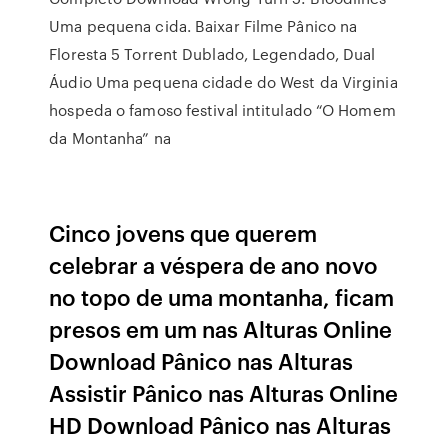
Uma pequena cida. Baixar Filme Pânico na
Floresta 5 Torrent Dublado, Legendado, Dual
Áudio Uma pequena cidade do West da Virginia
hospeda o famoso festival intitulado “O Homem
da Montanha” na
Cinco jovens que querem
celebrar a véspera de ano novo
no topo de uma montanha, ficam
presos em um nas Alturas Online
Download Pânico nas Alturas
Assistir Pânico nas Alturas Online
HD Download Pânico nas Alturas