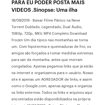
PARA EU PODER POSTA MAIS
VIDEOS .Sinopse: Uma ilha
18/09/2019 · Baixar Filme Pânico na Neve
Torrent Dublado, Legendado, Dual Áudio,
1080p, 720p, MKV, MP4 Completo Download
Frozen Um dia típico nas montanhas se torna
um. Com hipotermia e queimaduras de frio, os
amigos são forçados a tomar medidas extremas
para sair da montanha, antes que morram
congelados. Apenas pegamos links que já estão
na internet e organizamos para o usuário. Nosso
site é apenas um AGREGADOR de links, e assim
como o Google.com, apenas agrega e organiza
os links externos. Todos os links e arquivos aqui
encontrados estão disponibilizados na própria