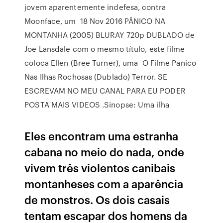
jovem aparentemente indefesa, contra
Moonface, um 18 Nov 2016 PÂNICO NA
MONTANHA (2005) BLURAY 720p DUBLADO de
Joe Lansdale com o mesmo título, este filme
coloca Ellen (Bree Turner), uma O Filme Panico
Nas Ilhas Rochosas (Dublado) Terror. SE
ESCREVAM NO MEU CANAL PARA EU PODER
POSTA MAIS VIDEOS .Sinopse: Uma ilha
Eles encontram uma estranha
cabana no meio do nada, onde
vivem três violentos canibais
montanheses com a aparência
de monstros. Os dois casais
tentam escapar dos homens da