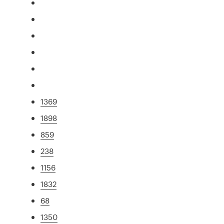
1369
1898
859
238
1156
1832
68
1350