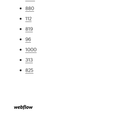
880
112
819
96
1000
313
825